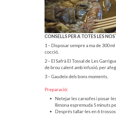
CONSELLS PER A TOTES LES NOS
1 – Disposar sempre a ma de 300 ml d
cocció.
2 – El Safrà El Tossal de Les Garrigu
de brou calent amb infusió, per afeg
3 – Gaudeix dels bons moments.
Preparació:
Netejar les carxofes i posar-le
llimona espremuda 5 minuts per
Després tallar-les en 6 trossos