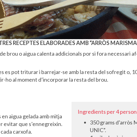
TRES RECEPTES ELABORADES AMB “ARRÒS MARISMA” 
e brou o aigua calenta addicionals por si fora necessari af
es es pot triturar i barrejar-se amb la resta del sofregit o,
ir-ho al moment d’incorporar la resta del brou.
Ingredients per 4 person
s en aigua gelada amb mitja
350 grams d’arrò
 evitar que s’ennegreixin.
UNIC”.
 cada carxofa.