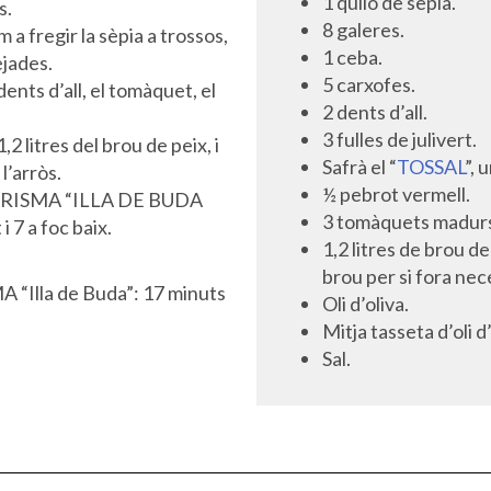
1 quilo de sèpia.
s.
8 galeres.
 a fregir la sèpia a trossos,
1 ceba.
ejades.
5 carxofes.
dents d’all, el tomàquet, el
2 dents d’all.
3 fulles de julivert.
2 litres del brou de peix, i
Safrà el “
TOSSAL
”, 
l’arròs.
½ pebrot vermell.
 MARISMA “ILLA DE BUDA
3 tomàquets madur
i 7 a foc baix.
1,2 litres de brou de
brou per si fora nece
 “Illa de Buda”: 17 minuts
Oli d’oliva.
Mitja tasseta d’oli d’
Sal.