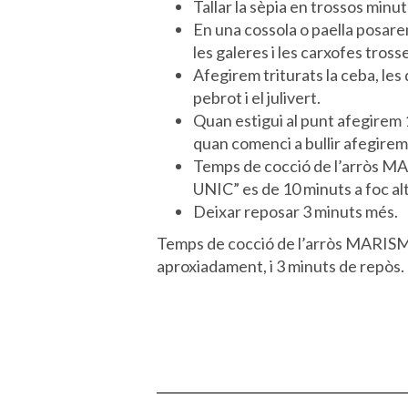
Tallar la sèpia en trossos minut
En una cossola o paella posarem
les galeres i les carxofes tross
Afegirem triturats la ceba, les 
pebrot i el julivert.
Quan estigui al punt afegirem 1,
quan comenci a bullir afegirem 
Temps de cocció de l’arròs
UNIC” es de 10 minuts a foc alt 
Deixar reposar 3 minuts més.
Temps de cocció de l’arròs MARISMA
aproxiadament, i 3 minuts de repòs.