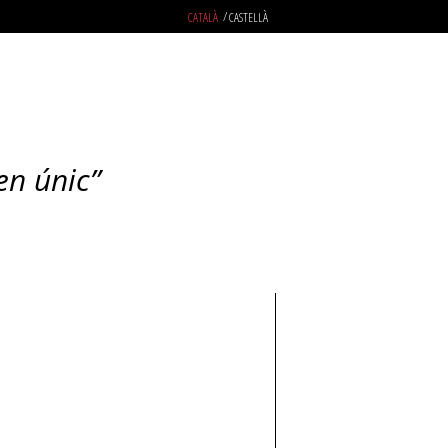
CATALÀ
CASTELLÀ
en únic”