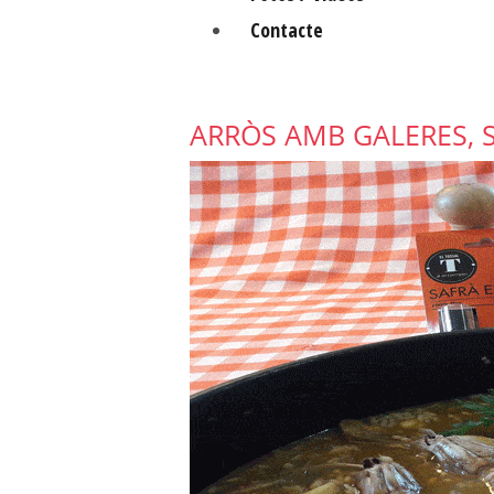
Contacte
ARRÒS AMB GALERES, S