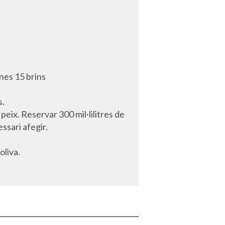
unes 15 brins
s.
 peix. Reservar 300 mil·lilitres de
ssari afegir.
oliva.