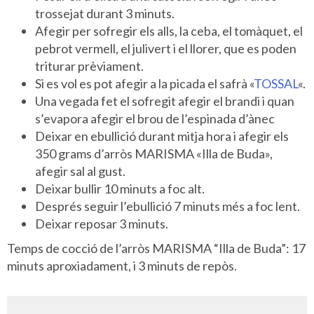
trossejat durant 3 minuts.
Afegir per sofregir els alls, la ceba, el tomàquet, el
pebrot vermell, el julivert i el llorer, que es poden
triturar prèviament.
Si es vol es pot afegir a la picada el safrà «
TOSSAL
«.
Una vegada fet el sofregit afegir el brandi i quan
s’evapora afegir el brou de l’espinada d’ànec
Deixar en ebullició durant mitja hora i afegir els
350 grams d’arròs MARISMA «Illa de Buda»,
afegir sal al gust.
Deixar bullir 10 minuts a foc alt.
Després seguir l’ebullició 7 minuts més a foc lent.
Deixar reposar 3 minuts.
Temps de cocció de l’arròs MARISMA “Illa de Buda”: 17
minuts aproxiadament, i 3 minuts de repòs.