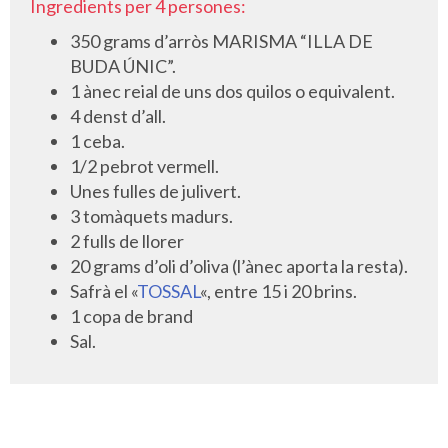
Ingredients per 4 persones:
350 grams d’arròs MARISMA “ILLA DE
BUDA ÚNIC”.
1 ànec reial de uns dos quilos o equivalent.
4 denst d’all.
1 ceba.
1/2 pebrot vermell.
Unes fulles de julivert.
3 tomàquets madurs.
2 fulls de llorer
20 grams d’oli d’oliva (l’ànec aporta la resta).
Safrà el «
TOSSAL
«, entre 15 i 20 brins.
1 copa de brand
Sal.