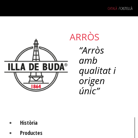
Skip
CATALÀ
CASTELLÀ
to
content
ARRÒS
“Arròs
amb
qualitat i
origen
únic”
Història
Productes