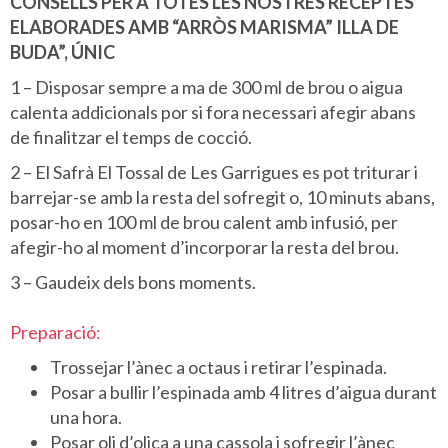
CONSELLS PER A TOTES LES NOSTRES RECEPTES
ELABORADES AMB “ARRÒS MARISMA” ILLA DE
BUDA”, ÚNIC
1 – Disposar sempre a ma de 300 ml de brou o aigua
calenta addicionals por si fora necessari afegir abans
de finalitzar el temps de cocció.
2 – El Safrà El Tossal de Les Garrigues es pot triturar i
barrejar-se amb la resta del sofregit o, 10 minuts abans,
posar-ho en 100 ml de brou calent amb infusió, per
afegir-ho al moment d’incorporar la resta del brou.
3 – Gaudeix dels bons moments.
Preparació:
Trossejar l’ànec a octaus i retirar l’espinada.
Posar a bullir l’espinada amb 4 litres d’aigua durant
una hora.
Posar oli d’olica a una cassola i sofregir l’ànec