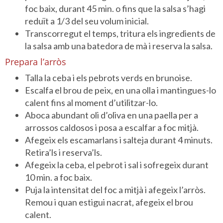
foc baix, durant 45 min. o fins que la salsa s’hagi
reduït a 1/3 del seu volum inicial.
Transcorregut el temps, tritura els ingredients de
la salsa amb una batedora de mà i reserva la salsa.
Prepara l’arròs
Talla la ceba i els pebrots verds en brunoise.
Escalfa el brou de peix, en una olla i mantingues-lo
calent fins al moment d’utilitzar-lo.
Aboca abundant oli d’oliva en una paella per a
arrossos caldosos i posa a escalfar a foc mitjà.
Afegeix els escamarlans i salteja durant 4 minuts.
Retira’ls i reserva’ls.
Afegeix la ceba, el pebrot i sal i sofregeix durant
10 min. a foc baix.
Puja la intensitat del foc a mitjà i afegeix l’arròs.
Remou i quan estigui nacrat, afegeix el brou
calent.