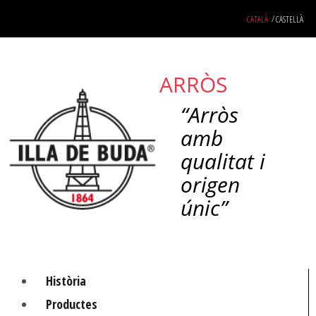
Skip
CATALÀ
CASTELLÀ
to
content
ARRÒS
“Arròs
amb
qualitat i
origen
únic”
Història
Productes