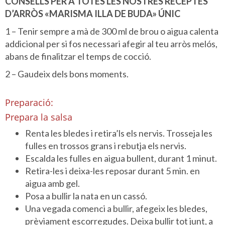
CONSELLS PER A TOTES LES NOSTRES RECEPTES
D’ARRÒS «MARISMA ILLA DE BUDA» ÚNIC
1 – Tenir sempre a mà de 300 ml de brou o aigua calenta
addicional per si fos necessari afegir al teu arròs melós,
abans de finalitzar el temps de cocció.
2 – Gaudeix dels bons moments.
Preparació:
Prepara la salsa
Renta les bledes i retira’ls els nervis. Trosseja les
fulles en trossos grans i rebutja els nervis.
Escalda les fulles en aigua bullent, durant 1 minut.
Retira-les i deixa-les reposar durant 5 min. en
aigua amb gel.
Posa a bullir la nata en un cassó.
Una vegada comenci a bullir, afegeix les bledes,
prèviament escorregudes. Deixa bullir tot junt, a