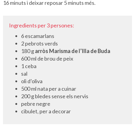
16 minuts i deixar reposar 5 minuts més.
Ingredients per 3 persones:
6 escamarlans
2 pebrots verds
180 g
arròs Marisma de l’Illa de Buda
600 ml de brou de peix
1 ceba
sal
oli d’oliva
500 ml nata per a cuinar
200 g bledes sense els nervis
pebre negre
cibulet, per a decorar