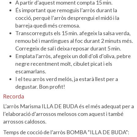
A partir d’aquest moment compta 15 min.
És important que remoguis l’arròs durant la
cocció, perquè l’arròs desprengui el midó i la
barreja quedi més cremosa.
Transcorreguts els 15 min. afegeix la salsa verda,
remou bé i mantingues al foc durant 2 minuts més.
Corregeix de sal i deixa reposar durant 5 min.
Emplata l’arròs, afegeix un doll d’oli d’oliva, pebre
negre recentment molt, cibulet picat i els
escamarlans.
I el teu arròs verd melós, ja estarà llest per a
degustar. Bon profit!
Recorda
L’arròs Marisma ILLA DE BUDA és el més adequat per a
l’elaboració d’arrossos melosos com aquest i també
arrossos caldosos.
Temps de cocció de l’arròs BOMBA “ILLA DE BUDA”: