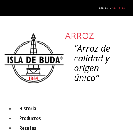
Saltar
CATALÁN
CASTELLANO
al
contenido
ARROZ
“Arroz de
calidad y
origen
único”
Historia
Productos
Recetas